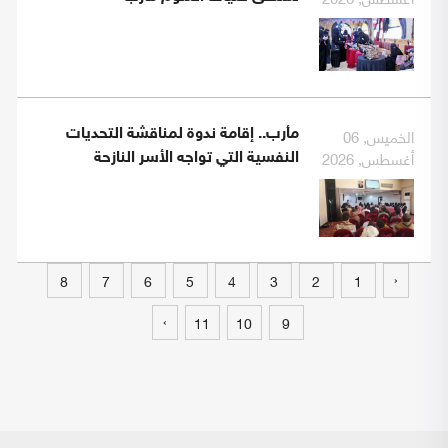
الخميس, 06
مأرب.. إقامة ندوة لمناقشة التحديات
أغسطس, 2026
النفسية التي تواجه الأسر النازحة
‹
8
7
6
5
4
3
2
1
›
11
10
9