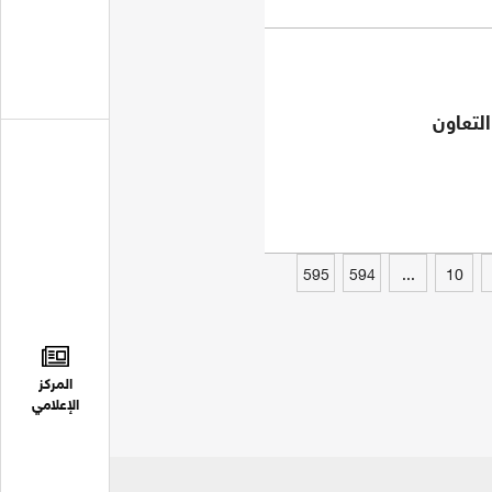
التعاون
595
594
...
10
المركز
الإعلامي