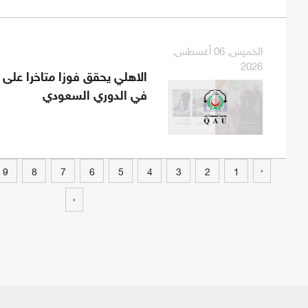
الخميس, 06 أغسطس,
2026
الاهلي يحقق فوزا متاخرا على 
في الدوري السعودي
‹
9
8
7
6
5
4
3
2
1
›