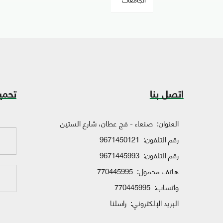
اتصل بنا
تحمي
العنوان:
صنعاء - فج عطان، شارع الستين
رقم التلفون:
9671450121
رقم التلفون:
9671445993
هاتف محمول:
770445995
واتساب:
770445995
البريد الإلكتروني:
راسلنا