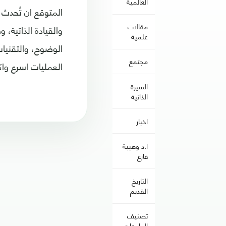
العالمية
المتوقع ان تُحدث 
مقالات
والقيادة الذاتية، 
علمية
الوضوح، والتقنيات
مجتمع
العمليات اسرع واكث
السيرة
الذاتية
اخبار
ا.د وهيبة
فارع
التاريخ
القديم
تصنيف
الجامعات