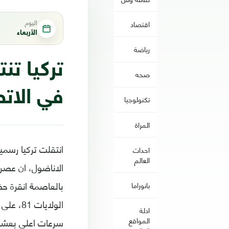
اليوم
اقتصاد
الأربعاء
رياضة
تركيا تن
صحه
في الات
تكنولوجيا
المراة
احداث
العالم
الاناضول، ان عصر 
بالعاصمة انقرة ح
بانوراما
الولايا
ادلة
المواقع