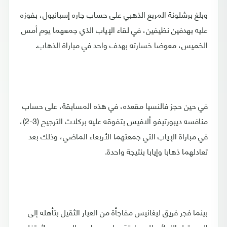
وبلغ برشلونة المربع الذهبي على حساب جاره إسبانيول، بفوزه
عليه بهدفين نظيفين، في لقاء الإياب الذي جمعهما يوم أمس
الخميس، معوضا خسارته بهدف واحد في مباراة الذهاب.
في حين حجز فالنسيا مقعده، في هذه المسابقة، على حساب
منافسه ديبورتيفو ألافيس بتفوقه عليه بركلات الترجيح (3-2)،
في مباراة الإياب التي جمعتهما الأربعاء الماضي، وذلك بعد
تعادلهما ذهابا وإيابا بنتيجة واحدة.
بينما فجر فريق ليغانيس مفاجأة من العيار الثقيل بتأهله إلى
الدور قبل النهائي للمسابقة، على حساب ريال مدريد، إثر تغلبه