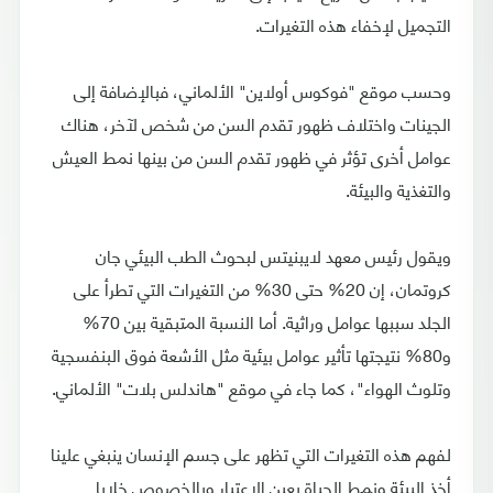
التجميل لإخفاء هذه التغيرات.
وحسب موقع "فوكوس أولاين" الألماني، فبالإضافة إلى
الجينات واختلاف ظهور تقدم السن من شخص لآخر، هناك
عوامل أخرى تؤثر في ظهور تقدم السن من بينها نمط العيش
والتغذية والبيئة.
ويقول رئيس معهد لايبنيتس لبحوث الطب البيئي جان
كروتمان، إن 20% حتى 30% من التغيرات التي تطرأ على
الجلد سببها عوامل وراثية. أما النسبة المتبقية بين 70%
و80% نتيجتها تأثير عوامل بيئية مثل الأشعة فوق البنفسجية
وتلوث الهواء"، كما جاء في موقع "هاندلس بلات" الألماني.
لفهم هذه التغيرات التي تظهر على جسم الإنسان ينبغي علينا
أخذ البيئة ونمط الحياة بعين الاعتبار وبالخصوص خلايا