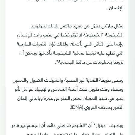
الإنسان.
وقال مارتين دينزل من معهد ماكس بلانك لبيولوجيا
الشيخوخة "الشيخوخة لا تؤثر فقط في عضو واحد للإنسان
وإنما على الكائن الحي بأكمله. ولذلك فإن التغيرات الخارجية
التي تظهر عليه ترتبط بعملية الشيخوخة بأكملها ويمكن أن
تزودنا بمعلومات عن حالتنا الجسمية".
وتبقى طريقة التغذية غير الصحية واستهلاك الكحول والتدخين
وقضاء وقت طويل تحت أشعة الشمس والإجهاد عوامل تأثر
سلبا في خلايا الإنسان بغض النظر عن عمره وبالتالي إلحاق
الضرر بحمضه النووي (DNA).
ويضيف "دينزل" أن "الشيخوخة تعني دائما أن الجسم غير قادر
على التعامل مع الإجهاد. لذلك تتجمع في خلايا الجسم