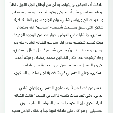
اللافت أن العرض لن يتواجد به أي من أبطال الجزء الأول، نظراً
لوفاة معظمهم مثل أحمد زكي وكريمة مختار وحسن مصطفى
وسعيد صالح ويونس شلبي، ولن تتواجد سوى الفنانة نادية
شكري التي سبق وجسّدت شخصية "سوسو" ابنة رمضان
السكري، وتشارك في العرض بجوار عدد من الوجوه الجديدة،
حيث تجسد شخصية سمر ابنة سوسو الفنانة الشابة منة بدر
تيسير، ومحمد عبد الرؤوف في شخصية نجل كمال السكري،
وجاء ترشيحه بعد اعتذار الفنانين محمد رمضان وهيثم أحمد
زكي، والممثل محمد محسن في شخصية نجل عاطف
السكري، وعلي الحسيني في شخصية نجل سلطان السكري.
العمل عن قصة من تأليف علوي الحسيني وإخراج شادي
الدالي. وفي تصريحات خاصة لـ"العربي الجديد" قالت الفنانة
نادية شكري، إن الفكرة جاءت من المؤلف الشاب علوي
الحسيني، وهو كان على علاقة قوية جداً بالفنان الراحل سعيد