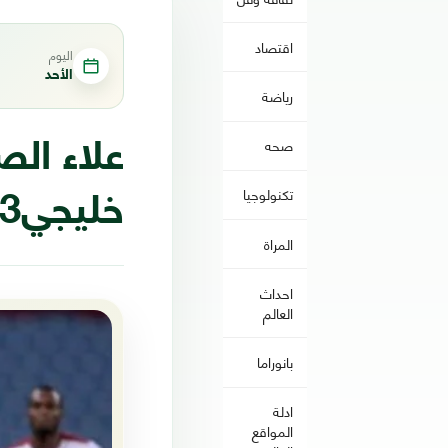
اقتصاد
اليوم
الأحد
رياضة
صحه
علاء ال
تكنولوجيا
خليجي23
المراة
احداث
العالم
بانوراما
ادلة
المواقع