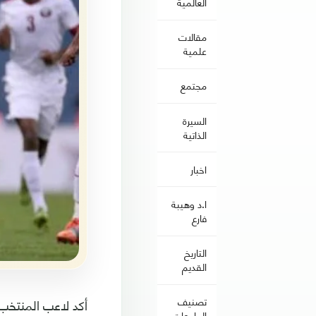
العالمية
مقالات
علمية
مجتمع
السيرة
الذاتية
اخبار
ا.د وهيبة
فارع
التاريخ
القديم
تصنيف
الجامعات