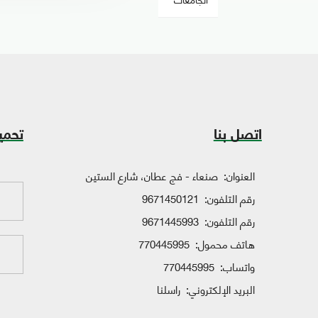
اتصل بنا
تحمي
العنوان:
صنعاء - فج عطان، شارع الستين
رقم التلفون:
9671450121
رقم التلفون:
9671445993
هاتف محمول:
770445995
واتساب:
770445995
البريد الإلكتروني:
راسلنا