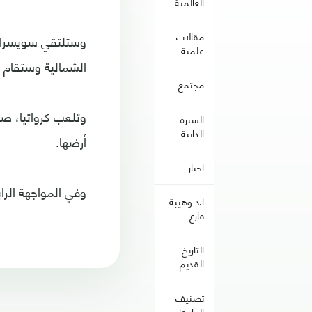
العالمية
مقالات
وستلتقي سويسرا، ا
علمية
الشمالية وستقام 
مجتمع
وتلعب كرواتيا، صا
السيرة
الذاتية
أرضها.
اخبار
وفي المواجهة الرا
ا.د وهيبة
فارع
التاريخ
القديم
تصنيف
الجامعات