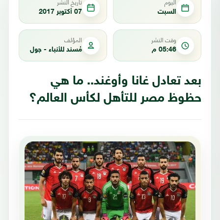
اليوم
تاريخ النشر
السبت
07 أكتوبر 2017
وقت النشر
المؤلف
05:46 م
مُسند للأنباء - جول
بعد تعادل غانا وأوغند.. ما هي
حظوظ مصر للتأهل لكأس العالم؟