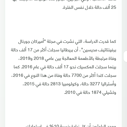
25 ألف حالة خلال نفس الفترة.
كما قدرت الدراسة، التي نشرت في مجلة “أميركان جورنال
برفينتاتيف مديسين”، أن بريطانيا سجلت أكثر من 17 ألف حالة
وفاة مرتبطة بالأطعمة المعالجة بين عامي 2018 و2019،
بينما سجلت المكسيك نحو 17 ألف حالة في عام 2016. كما
سجلت كندا أكثر من 7700 حالة وفاة من هذا النوع في 2016،
وأستراليا 3277 حالة، وكولومبيا 2813 حالة في 2015،
وتشيلي 1874 حالة في 2010.
ووجد الباحثون أن كل زيادة بنسبة 10% في استهلاك