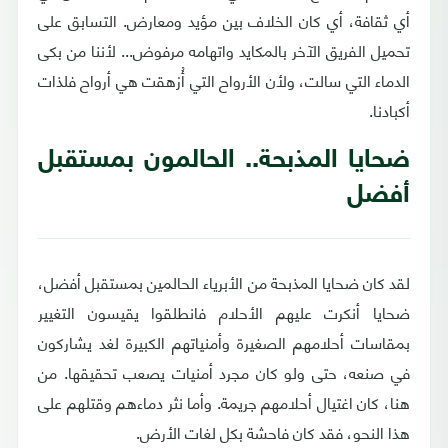
أي ثقافة، أي كان الخلاف بين مؤيد ومعارض. التسابق على
تحميل الفريق الآخر بالمكايد واتهامه مرفوض... لأننا من بكى
الدماء التي سالت، ولأن الأرواح التي أُزهقت هي أرواح فلذات
أكبادنا.
ضحايا المذبحة.. الحالمون بمستقبل
أفضل
لقد كان ضحايا المذبحة من الأبرياء الحالمين بمستقبل أفضل،
ضحايا أنكرت عليهم الأحلام فانطلقوا يقيسون التغيير
بمقاسات أحلامهم الصغيرة وأمنياتهم الكبيرة لغد يشاركون
في صنعه، حتى ولو كان مجرد أمنيات يصعب تحقيقها. من
هنا، كان اغتيال أحلامهم جريمة. وأما نثر دماءهم وقتلهم على
هذا النحو، فقد كان فاحشة بكل لغات الأرض.