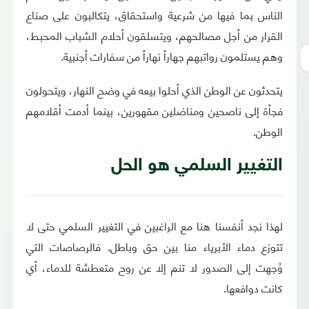
الناس بما فيها من شرعية واستحقاق، يتكالبون على صناع
القرار من أجل مصالحهم، ويتسلقون أحلام الشباب المحبط،
وهم يستلمون رواتبهم جهاراً نهاراً من سفارات أجنبية.
يتحدثون عن الوطن الذي أحلوا بيعه في وضح النهار، ويتحولون
فجأة إلى ناصحين ومناضلين مقهورين، بينما أدمت أقلامهم
الوطن.
التغيير السلمي هو الحل
لهذا نجد أنفسنا هنا مع الراغبين في التغيير السلمي حتى لا
تتوزع دماء الأبرياء منا بين حق وباطل. فالرصاصات التي
وُجهت إلى الصدور لا تنم إلا عن روح متعطشة للدماء، أي
كانت دوافعها.