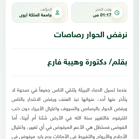
وقت النشر
المؤلف
01:17 ص
جامعة الملكة أروى
نرفض الحوار رصاصات
بقلم/ دكتورة وهيبة فارع
عندما تسيل الدماء البريئة يلتقي الناس جميعاً في صحوة لا
يتأخر عنها أحد، عنوانها نبذ العنف ورفض الانتحار بالناس
ورفض الحوار بالرصاص والسيوف واغتيال الأبرياء دون ذنب
اقترفوه. فالتغيير سنة الله في الأرض شئنا أم أبينا، أما
الفوضى فستظل هي الأعم المرفوض في أي تغيير، واغتيال
الأحلام والأرواح والتفريط في الأمانات بدم بارد مرفوض في