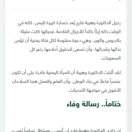
رحيل الدكتورة وهيبة فارع يُعد خسارة كبيرة لليمن، لكنه في
الوقت ذاته إرثاً خالداً للأجيال القادمة. فحياتها كانت مليئة
بالدروس والعِبر، وهي دعوة مفتوحة لكل فتاة يمنية أن تؤمن
بذاتها وقدراتها، وأن تسعى لتحقيق أحلامها رغم كل
الصعوبات.
لقد أثبتت الدكتورة وهيبة أن المرأة اليمنية قادرة على أن تكون
عنصراً فاعلاً في بناء الوطن، وأن العلم والعمل هما السلاحان
الأقوى في مواجهة التحديات.
ختاماً.. رسالة وفاء
إن ذكرى الدكتورة وهيبة فارع لن تُنسى، وستظل نبراساً يُضيء