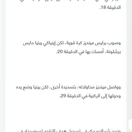
الدقيقة 18.
وصوب برايس مينديز كرة قوية، لكن إينياكي بينيا حارس
برشلونة، أمسك بها في الدقيقة 20.
وواصل مينديز محاولاته، بتسديدة أخرى، لكن بينيا وضع يده
وحولها إلى الركنية في الدقيقة 29.
ونجح شيرالدو بيكر في تسجيل هدف التقدم لسوسيداد في