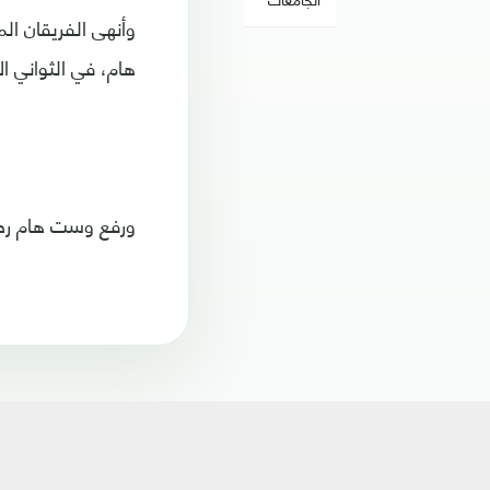
وأنهى الفريقان ال
هام، في الثواني ال
ورفع وست هام رصيده إلى 35 نقطة في المركز السادس، مقابل 10 نقا