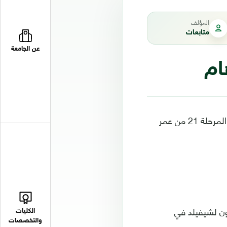
المؤلف
متابعات
عن الجامعة
ام
فرض شيفيلد يونايتد، التعادل الإيجابي 2-2 على ضيفه وست هام، اليوم الأحد، في المرحلة 21 من عمر
عادل بنجامين بريريتون لشيفيلد في
الكليات
والتخصصات