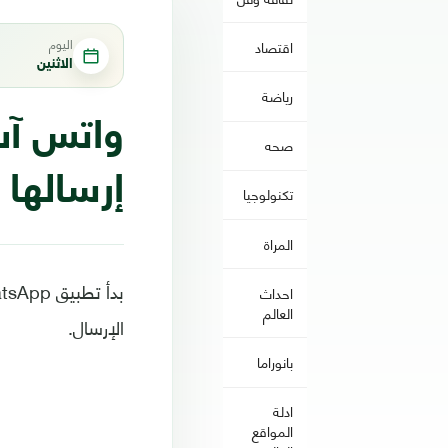
اليوم
اقتصاد
الاثنين
رياضة
واتس آب 
صحه
إرسالها
تكنولوجيا
المراة
احداث
العالم
الإرسال.
بانوراما
ادلة
المواقع