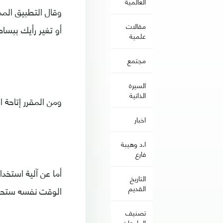
العالمية
مقالات
أو تغير رأيك ببساطة
علمية
مجتمع
السيرة
الذاتية
ومن المقرر إتاحة ا
اخبار
ا.د وهيبة
فارع
أما عن آلية استخد
التاريخ
القديم
الوقت نفسه ستحمل
تصنيف
الجامعات