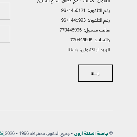
العنوان:
صنعاء - فج عطان، شارع الستين
رقم التلفون:
9671450121
رقم التلفون:
9671445993
هاتف محمول:
770445995
واتساب:
770445995
البريد الإلكتروني:
راسلنا
راسلنا
©
- جميع الحقوق محفوظة 1996 - 2026
إتفاق
جامعة الملكة أروى