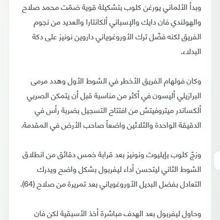
وبدأ الألماني يورغن كلوب بتشكيلة قوية ضمّت محمد صلاح
والهولندي فان دايك والإسباني ألكانتارا والعديد من نجوم
الفريق لكنه فضّل ترك الأوروغوياني داروين نونيز على دكة
البدلاء.
وكان فولهام الفريق الأخطر في الشوط الأول وهدد مرمى
البرازيلي أليسون في أكثر من مناسبة قبل أن يتمكن الصربي
ألكساندر ميتروفيتش من افتتاح التسجيل بضربة رأس في
الدقيقة الواحدة والثلاثين واضعاً صاحب الأرض في المقدمة.
وزجّ كلوب بإيليوت ونونيز بعد قرابة خمس دقائق من انطلاق
الشوط الثاني ليتحسن أداء ليفربول بشكل واضح ويدرك
التعادل بفضل البديل الأوروغوياني بعد تمريرة من صلاح (64).
وحاول ليفربول بعد الهدف مباشرة أخذ الأسبقية لكن فان