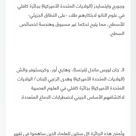
وجورج وايتسايدز (الولايات المتحدة الأميركية) بجائزة كافلي
في علوم النانو لابتكارهم طلاء -على النطاق الجزيئي-
للأسطح، مما يتيح تحكما غير مسبوق وهندسة لخصائص
السطح.
3. جان لويس ماندل (فرنسا)، وهاري أور، وكريستوفر والش
(الولايات المتحدة الأميركية) وهدى الزغبي (لبنان / الولايات
المتحدة الأميركية) بجائزة كافلي في العلوم العصبية
لاكتشافهم الأساس الجيني لاضطرابات الدماغ المتعددة.
وتُمنح هذه الجائزة كل سنتين للعلماء الذين ساهموا في تغيير