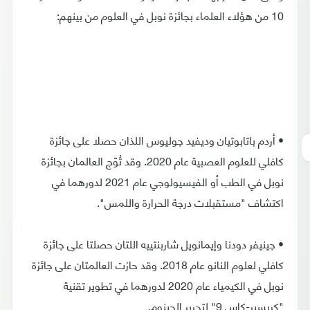
10 من هؤلاء العلماء بجائزة نوبل في العلوم من بينهم:
• أردم باتابوتيان وديفيد جوليوس اللذان حصلا على جائزة
كافلي للعلوم العصبية عام 2020. وقد تُوّج العالمان بجائزة
نوبل في الطب أو الفيسيولوجي عام 2021 لدورهما في
اكتشاف "مستقبلات درجة الحرارة واللمس".
• جينيفر دودنا وإيمانويل شاربنتييه اللتان حصلتا على جائزة
كافلي لعلوم النانو عام 2018. وقد حازت العالمتان على جائزة
نوبل في الكيمياء عام 2020 لدورهما في تطوير تقنية
"كريسبر-كاس 9" لتحرير الجينوم.