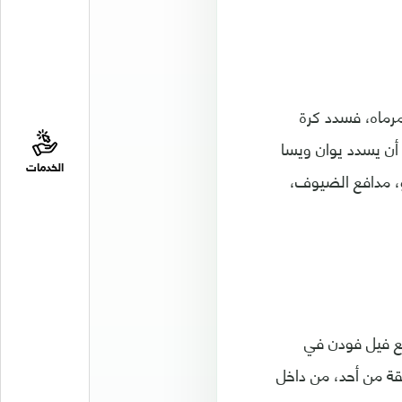
رماه، فسدد كرة
المرمى، قبل أن يسدد يوان ويسا
الخدمات
قة 15، غير أن جواو كانسيلو، مدافع الضيوف،
ع فيل فودن في
ايقة من أحد، من داخل