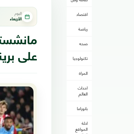
اليوم
اقتصاد
الأربعاء
رياضة
صحه
على برين
تكنولوجيا
المراة
احداث
العالم
بانوراما
ادلة
المواقع