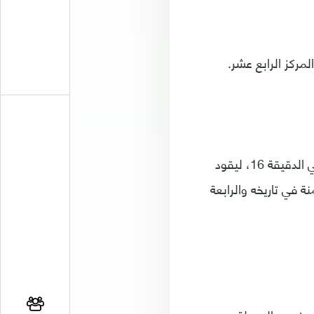
وارتدى فيل فودن ثوب الإجادة في اللقاء، بعدما أحرز هدف مانشستر سيتي الوحيد في الدقيقة 16، ليقود
نة في تاريخه والرابعة