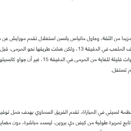
زيدا من الثقة، وحاول ماتياس يانسن استغلال تقدم مورايش عن م
ساقطة من منتصف الملعب في الدقيقة 13، ولكن ضلت طريقها نحو 
وهو على بعد خطوات قليلة للغاية من المرمى في الدقي
لم تستغل.
مة لسيتي في المباراة، تقدم الفريق السماوي بهدف حمل توقي
 16، حيث تابع تمريرة طولية من كيفن دي بروين، ليسدد مباشرة، دون مض