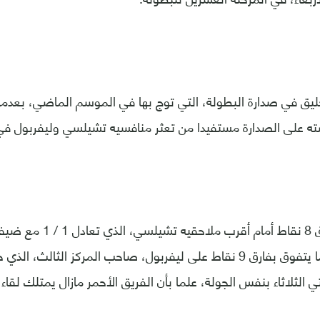
ه على الصدارة مستفيدا من تعثر منافسيه تشيلسي وليفربول في 
وابتعد سيتي بفارق 8 نقاط أما
لثلاثاء بنفس الجولة، علما بأن الفريق الأحمر مازال يمتلك لقاء م