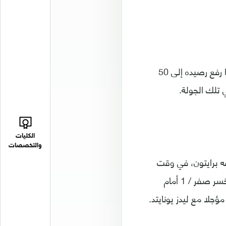
وواصل سيتي التحليق في صدارة البطولة، التي توج بها في الموسم الماضي، بعدما رفع رصيده إلى 50
تلك الجولة.
الكليات
والتخصصات
م أقرب ملاحقيه تشيلسي، الذي تعادل 1 / 1 مع ضيفه برايتون، في وقت
سابق الأربعاء، فيما يتفوق بفارق 9 نقاط على ليفربول، صاحب المركز الثالث، الذي خسر صفر / 1 أمام
ؤجلا مع ليدز يونايتد.