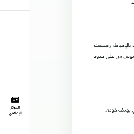
.
 بالإحباط، وسنحت
32، حينما سدد جابرييل جيسوس من على حدود
ي بهدف فودن.
المركز
الإعلامي