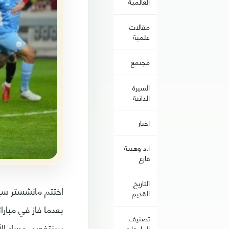
العالمية
مقالات
علمية
مجتمع
السيرة
الذاتية
اخبار
ا.د وهيبة
فارع
التاريخ
القديم
تصنيف
برينتفورد، مساء ال
الجامعات