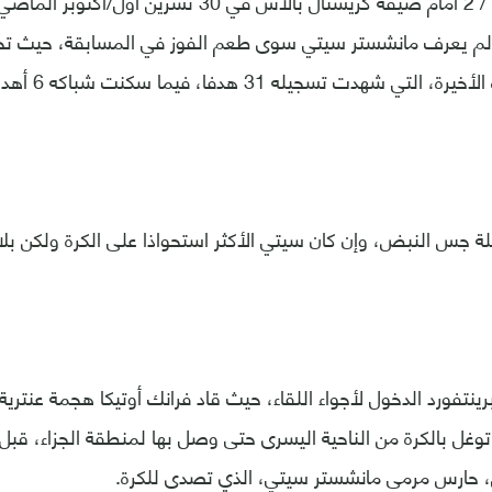
ومنذ خسارته صفر / 2 أمام ضيفه كريستال بالاس في 30 تشري
، لم يعرف مانشستر سيتي سوى طعم الفوز في المسابقة، حيث ت
تي شهدت تسجيله 31 هدفا، فيما سكنت شباكه 6 أهداف.
حلة جس النبض، وإن كان سيتي الأكثر استحواذا على الكرة ولكن بلا
برينتفورد الدخول لأجواء اللقاء، حيث قاد فرانك أوتيكا هجمة عنت
 11، حيث توغل بالكرة من الناحية اليسرى حتى وصل بها لمنطقة الجزاء،
 حارس مرمى مانشستر سيتي، الذي تصدى للكرة.