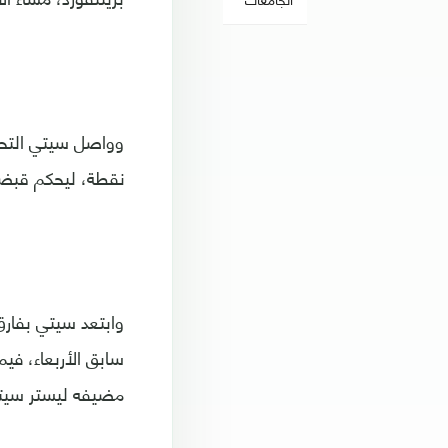
نقطة، ليحكم قبضت
مضيفه ليستر سيتي ا