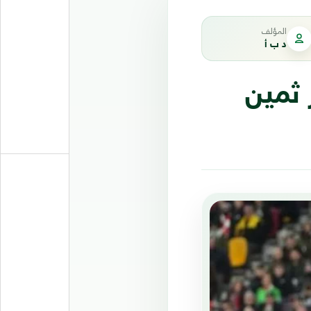
المؤلف
د ب أ
20 بانتصار ثمين