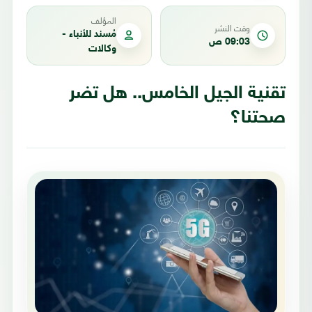
المؤلف
وقت النشر
مُسند للأنباء -
09:03 ص
وكالات
تقنية الجيل الخامس.. هل تضر
صحتنا؟