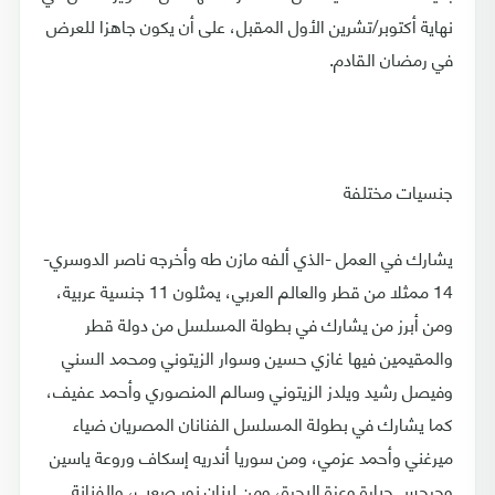
نهاية أكتوبر/تشرين الأول المقبل، على أن يكون جاهزا للعرض
في رمضان القادم.
جنسيات مختلفة
يشارك في العمل -الذي ألفه مازن طه وأخرجه ناصر الدوسري-
14 ممثلا من قطر والعالم العربي، يمثلون 11 جنسية عربية،
ومن أبرز من يشارك في بطولة المسلسل من دولة قطر
والمقيمين فيها غازي حسين وسوار الزيتوني ومحمد السني
وفيصل رشيد ويلدز الزيتوني وسالم المنصوري وأحمد عفيف،
كما يشارك في بطولة المسلسل الفنانان المصريان ضياء
ميرغني وأحمد عزمي، ومن سوريا أندريه إسكاف وروعة ياسين
وجرجس جبارة وعزة البحرة، ومن لبنان نور صعب، والفنانة