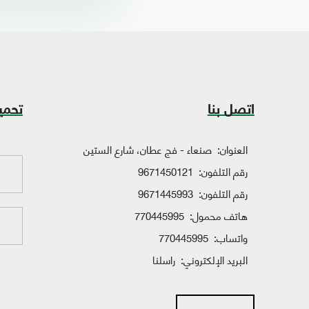
اتصل بنا
تحمي
العنوان:
صنعاء - فج عطان، شارع الستين
رقم التلفون:
9671450121
رقم التلفون:
9671445993
هاتف محمول:
770445995
واتساب:
770445995
البريد الإلكتروني:
راسلنا