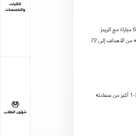
الكليات
والتخصصات
وواصل النجم المصري تحطيم الأرقام القياسية حيث وصل للهدف الخمسين خلال 69 مباراة مع الريدز
ليحطم الرقم السابق المسجل باسم فيرناندو توريس، الذي احتاج لتسجيل العدد نفسه من الأهداف إلى 72
وعقب نهاية المباراة، أكد صلاح أن سعادته بفوز ليفربول على ساوثهامبتون بملعبه 3-1 أكبر من سعادته
شؤون الطلاب