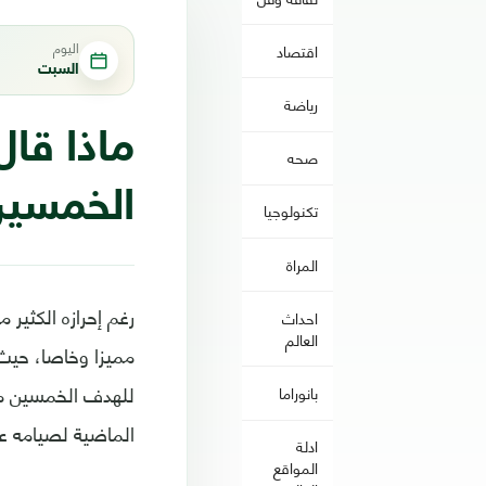
اليوم
اقتصاد
السبت
رياضة
ماذا قا
صحه
الخمسي
تكنولوجيا
المراة
رغم إحرازه الكثير
احداث
العالم
مميزا وخاصا، حيث 
للهدف الخمسين مع 
بانوراما
الماضية لصيامه ع
ادلة
المواقع