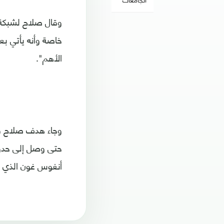
وقال صلاح لشبكة س
خاصة وأنه يأتي بع
الأهم".
وجاء هدف صلاح قب
حتى وصل إلى حدود
أنغوس غون الذي 