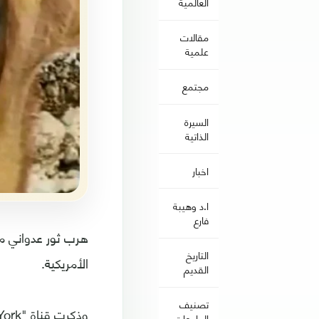
العالمية
مقالات
علمية
مجتمع
السيرة
الذاتية
اخبار
ا.د وهيبة
فارع
هرب ثور عدواني من
التاريخ
الأمريكية.
القديم
تصنيف
الجامعات