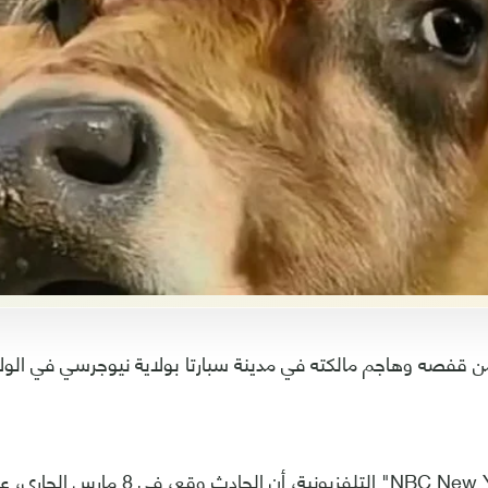
 قفصه وهاجم مالكته في مدينة سبارتا بولاية نيوجرسي في الولا
وذكرت قناة "NBC New York" التلفزيونية، أن