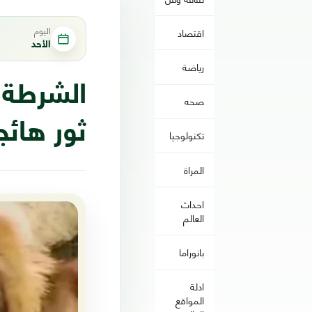
اليوم
اقتصاد
الأحد
رياضة
الشرطة 
صحه
ثور هائج
تكنولوجيا
المراة
احداث
العالم
بانوراما
ادلة
المواقع