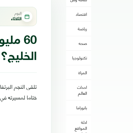
اليوم
اقتصاد
الثلاثاء
رياضة
60 مل
صحه
الخليج؟
تكنولوجيا
المراة
تلقى النجم البرتغا
احداث
العالم
ختاما لمسيرته في 
بانوراما
ادلة
المواقع