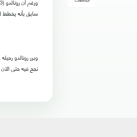
سابق بأنه يخطط ل
وبرر رونالدو رحيل
نجح فيه حتى الآن بتسجيله 15 هدفا في 24 م