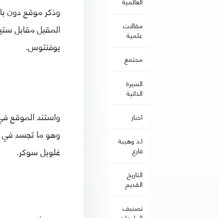
العالمية
وذكر موقع دون بالو
مقالات
المقبل مقابل ستين
علمية
يوفنتوس.
مجتمع
السيرة
الذاتية
واستند الموقع في ت
اخبار
وهو ما تجسد في اخ
ا.د وهيبة
غلوبل سوكر.
فارع
التاريخ
القديم
تصنيف
الجامعات