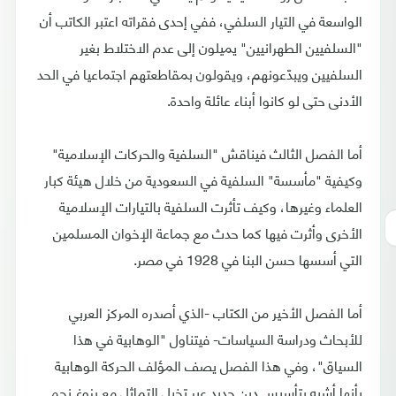
الواسعة في التيار السلفي، ففي إحدى فقراته اعتبر الكاتب أن
"السلفيين الطهرانيين" يميلون إلى عدم الاختلاط بغير
السلفيين ويبدّعونهم، ويقولون بمقاطعتهم اجتماعيا في الحد
الأدنى حتى لو كانوا أبناء عائلة واحدة.
أما الفصل الثالث فيناقش "السلفية والحركات الإسلامية"
وكيفية "مأسسة" السلفية في السعودية من خلال هيئة كبار
العلماء وغيرها، وكيف تأثرت السلفية بالتيارات الإسلامية
الأخرى وأثرت فيها كما حدث مع جماعة الإخوان المسلمين
التي أسسها حسن البنا في 1928 في مصر.
أما الفصل الأخير من الكتاب -الذي أصدره المركز العربي
للأبحاث ودراسة السياسات- فيتناول "الوهابية في هذا
السياق"، وفي هذا الفصل يصف المؤلف الحركة الوهابية
بأنها أشبه بتأسيس دين جديد عبر تخيل التماثل مع بزوغ نجم