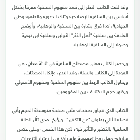
وقد لفت الكاتب النظر إلى تعدد مفهوم السلفية مفرقا بشكل
أساسي بين السلفية الإصلاحية وتلك الدعوية والعلمية وحتى
الجهادية، كما فرق بشارة بين السلفية والوهابية، وأوضح
العلاقة بين سلفية "أهل الأثر" الأولين وسلفية ابن تيمية
وصولا إلى السلفية الوهابية.
ويحصر الكتاب معنى مصطلح السلفية في ثلاثة معانٍ، هي
العودة إلى الكتاب والسنة، ونبذ البدع، وإنكار المحدثات،
ويحاول الكاتب الربط بين مفهوم السلفية ومفهوم الأصولي
ويظهر حجم الاختلاف بين المفهومين.
الكتاب الذي تتجاوز صفحاته مئتي صفحة متوسطة الحجم يأتي
فصله الثاني بعنوان "عن التكفير"، ويؤرخ لمدى تأثر الحالة
السلفية بالتكفير والتأثير فيه، لكن هذا الفصل -وعلى عكس
سابقه- حمل روحا تعميمية ولم يأخذ في الاعتبار التنوعات