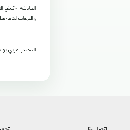
الحادث». «تمنح ال
والترحاب لكافة طلا
المصدر: عربي بو
اتصل بنا
تحمي