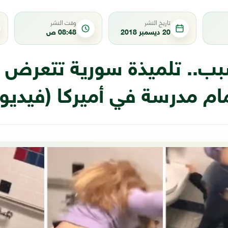
تاريخ النشر
وقت النشر
20 ديسمبر 2018
08:48 ص
سبب.. تلميذة سورية تتعرض
ام مدرسة في أميركا (فيديو)