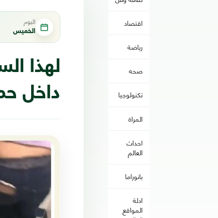
اليوم
اقتصاد
الخميس
رياضة
لهذا ال
صحه
داخل حم
تكنولوجيا
المراة
احداث
العالم
بانوراما
ادلة
المواقع