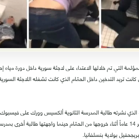
لمة التي تم خلالها الاعتداء على لاجئة سورية داخل دورة مياه إح
 كانت تريد التدخين داخل الحمّام الذي كانت تشغله اللاجئة السوري
الذي نشرته طالبة المدرسة الثانوية ألكسيس وورك على فيسبو
التي تبلغ من العمر 14 عاماً أثناء خروجها من الحمّام حينما واجهتها طالبة أخرى ب
بريجحفيل بولاية بنسلفانيا.