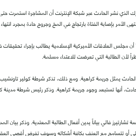
 الذي نشر الحادث عبر شبكة الإنترنت أن المشاجرة استمرت حتى ب
هى الأمر بإصابة الفتاة بارتجاج في المخ وجروح حادة بمجرد انتهاء 
ذكرت قناة WTAE أن مجلس العلاقات الأميركية الإسلامية يطالب بإجراء تحقيقا
راً لأن الطالبة التي تعرضت للاعتداء مسلمة.
لحادث يمثل جريمة كراهية. ومع ذلك، تذكر شرطة كولير تاونشيب
ادث، أنها تستبعد وجود جريمة كراهية. وذكر رئيس شرطة مدينة كول
 تشارتيرز فالي بياناً يدين أفعال الطالبة المعتدية. وذكر بيان المدر
الي أو تتسامح مع العنف بكافة أشكاله وسوف تفرض أقصى العقو