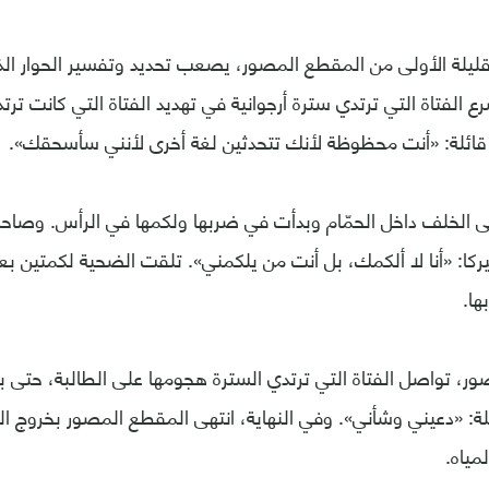
ليلة الأولى من المقطع المصور، يصعب تحديد وتفسير الحوار الذي
ع الفتاة التي ترتدي سترة أرجوانية في تهديد الفتاة التي كانت ت
ة قائلة: «أنت محظوظة لأنك تتحدثين لغة أخرى لأنني سأسحقك».
ى الخلف داخل الحمّام وبدأت في ضربها ولكمها في الرأس. وصاحت 
ركا: «أنا لا ألكمك، بل أنت من يلكمني». تلقت الضحية لكمتين بعد
ا.
ر، تواصل الفتاة التي ترتدي السترة هجومها على الطالبة، حتى 
لة: «دعيني وشأني». وفي النهاية، انتهى المقطع المصور بخروج 
مياه.