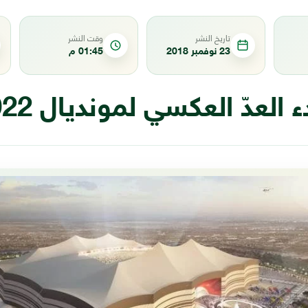
تاريخ النشر
وقت النشر
23 نوفمبر 2018
01:45 م
 العدّ العكسي لمونديال 2022