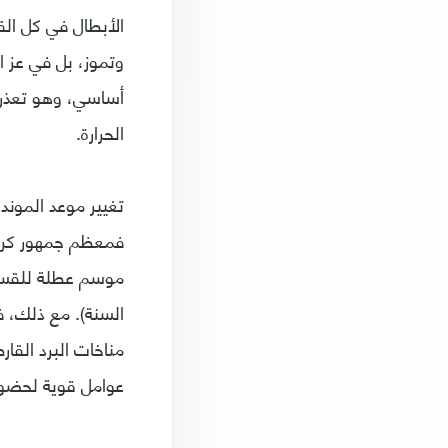
الأبطال في كل الق
وتموز، بل في عز ا
أساسي، وهو تعذر 
الحرارة.
تغيير موعد الموندي
فمعظم جمهور كرة 
موسم عطلة للقسم 
السنة). مع ذلك، 
مناخات البرد القا
عوامل قوية لحضور