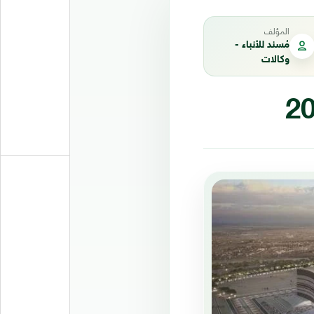
المؤلف
مُسند للأنباء -
وكالات