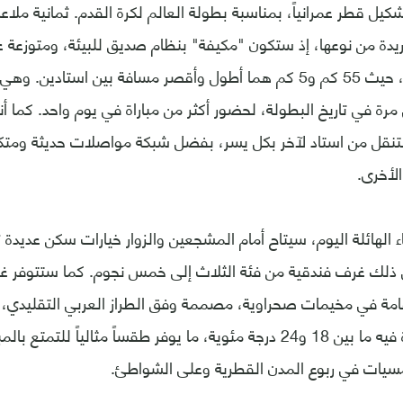
شكيل قطر عمرانياً، بمناسبة بطولة العالم لكرة القدم. ثمانية ملا
يدة من نوعها، إذ ستكون "مكيفة" بنظام صديق للبيئة، ومتوزعة ع
متقاربة المسافات، حيث 55 كم و5 كم هما أطول وأقصر مسافة بين استادين
رة في تاريخ البطولة، لحضور أكثر من مباراة في يوم واحد. كما 
تنقل من استاد لآخر بكل يسر، بفضل شبكة مواصلات حديثة ومتكا
الأخرى.
 الهائلة اليوم، سيتاح أمام المشجعين والزوار خيارات سكن عديدة 
في ذلك غرف فندقية من فئة الثلاث إلى خمس نجوم. كما ستتوفر غ
قامة في مخيمات صحراوية، مصممة وفق الطراز العربي التقليدي،
تتراوح درجة الحرارة فيه ما بين 18 و24 درجة مئوية، ما يوفر طقساً مثالياً
أمسيات في ربوع المدن القطرية وعلى الشواطئ.