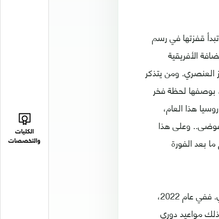
تبدأ قفزتها في رسم
يا عام 2010، حين كانت الاستضافة الأفريقية
ز العنصري. ومن يتذكر
اً الاستضافة الآسيوية الأولى المشتركة ما بين كوريا الجنوبية واليابان عام 2002، بوصفها لحظة فخر
روسيا هذا العام،
لفوضى.. وعلى هذا
الكليات
ما بعد الفورة
والتخصصات
الحدث القطري سيكون استثنائياً إذ سيقلب روزنامة كرة القدم ويغيرها على نحو جذري. ففي عام 2022،
كذلك مواعيد دوري