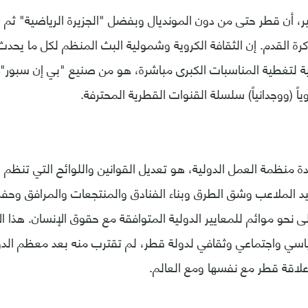
كير، أن قطر حتى من دون المونديال وبفضل "الجزيرة الرياضية" ثم و
ة القدم. إن الثقافة الكروية وشمولية البث المنظم لكل ما يحدث
ية لتغطية المناسبات الكبرى مباشرة، هو من صنيع "بي إن سبور".
اً (ووجدانياً) سلسلة القنوات القطرية المحترفة.
دة منظمة العمل الدولية، هو تعديل القوانين واللوائح التي تنظم ا
 الملاعب وشق الطرق وبناء الفنادق والمنتجعات والمرافق وحفر أ
على نحو موائم للمعايير الدولية المتوافقة مع حقوق الإنسان. هذا الإ
ي واجتماعي وثقافي لدولة قطر، لم تقترب منه بعد معظم الدول ا
لاقة قطر مع نفسها ومع العالم.