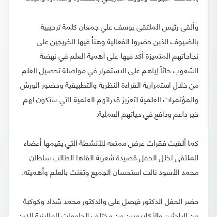
وألقى رئيس الملتقى يوسف علي جمعان كلمة ترحيبية
بالضيوف الذين حضروا الفعالية وهنأ فيها الخريجين على
نجاحاتهم المتميزة أكد فيها على أهمية العلم في نهضة
الشعوب حاثاً إياهم على الاستمرار في مواصلة تحصيل العلم
من خلال استمرارية القراءة النظرية والتطبيقية وحضور الورش
والمؤتمرات العلمية لتعزيز قدراتهم العلمية التي ستكون لهم
خير داعم ودافع في حياتهم العملية.
كما ألقيت فقرات عرض ممتعه للأنشطة التي يقيمها أعضاء
الملتقى تخلل الحفل قصيدة شعرية القاها الطالب سلطان
محمد الأسود نالت استحسان الجميع وتغنت بالعلم وأهميته.
حضر الحفل الدكتور فيصل على والدكتور محمد شداد وكوكبة
من الباحثين والأكاديميين من مختلف الجامعات الماليزية الذين