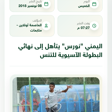
اليوم
تاريخ النشر
الخميس
08 نوفمبر 2018
المؤلف
وقت النشر
العاصمة أونلاين -
07:27 م
متابعات
اليمني "نورس" يتأهل إلى نهائي
البطولة الآسيوية للتنس