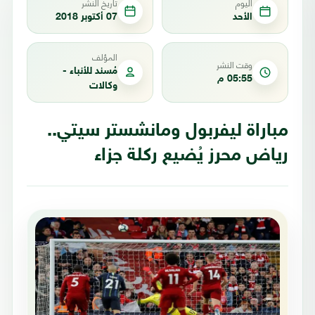
اليوم
تاريخ النشر
الأحد
07 أكتوبر 2018
المؤلف
وقت النشر
مُسند للأنباء -
05:55 م
وكالات
مباراة ليفربول ومانشستر سيتي..
رياض محرز يُضيع ركلة جزاء