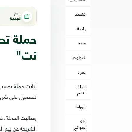
اليوم
اقتصاد
الجمعة
رياضة
حملة تحس
صحه
نت"
تكنولوجيا
المراة
أدانت حملة تحسين 
احداث
العالم
للحصول على شريحة
بانوراما
وطالبت الحملة، في
ادلة
الشريحة عن بيع ال
المواقع