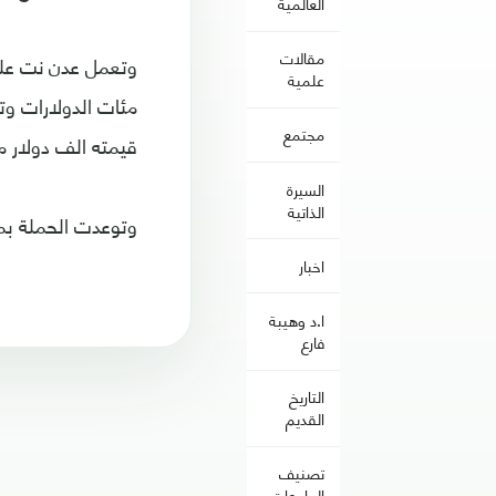
العالمية
مقالات
وتعمل عدن نت على 
علمية
مجتمع
قيمته الف دولار 
السيرة
الذاتية
وتوعدت الحملة بمز
اخبار
ا.د وهيبة
فارع
التاريخ
القديم
تصنيف
الجامعات