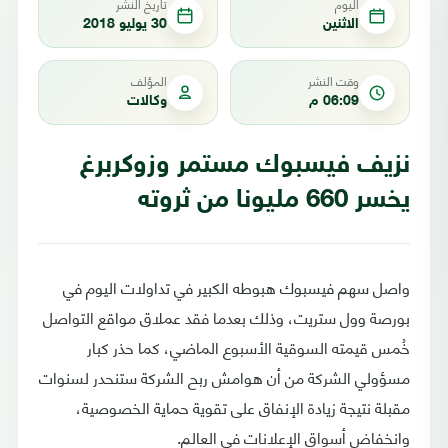
اليوم
تاريخ النشر
الاثنين
30 يوليو 2018
وقت النشر
المؤلف
06:09 م
وكالات
نزيف فيسبوك مستمر وزوكربرغ
يخسر 660 مليونا من ثروته
واصل سهم فيسبوك هبوطه الكبير في تداولات اليوم في
بورصة وول ستريت، وذلك بعدما فقد عملاق مواقع التواصل
خُمس قيمته السوقية الأسبوع الماضي، كما حذر كبار
مسؤولي الشركة من أن هوامش ربح الشركة ستنحدر لسنوات
مقبلة نتيجة زيادة الإنفاق على تقوية حماية الخصوصية،
وانخفاض أسواق الإعلانات في العالم.