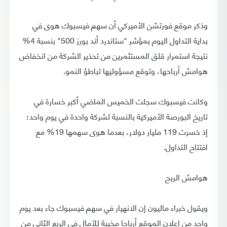
وذكر موقع فورتشن الأميركي أن سهم فيسبوك هوى في
بداية التداول اليوم بمؤشر "ستاندرد أند بورز 500" بنسبة 4%
نتيجة استمرار قلق المستثمرين من تحذير الشركة من انخفاض
هوامش أرباحها، وتوقع مسؤوليها تباطؤ النمو.
وكانت فيسبوك سجلت الخميس الماضي أكبر خسارة في
تاريخ البورصة الأميركية بالنسبة لشركة واحدة في يوم واحد؛
إذ خسرت 119 مليار دولار، بعدما هوى سهمها 19% مع
افتتاح التداول.
هوامش الربح
ويقول خبراء ماليون إن الانهيار في سهم فيسبوك جاء بعد يوم
واحد من إعلان الموقع أرباحا مخيبة للآمال في الربع الثاني من