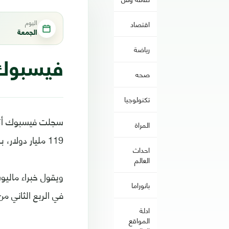
اليوم
اقتصاد
الجمعة
رياضة
فيسبوك تخسر 119 مليا
صحه
تكنولوجيا
سجلت فيسبوك أكبر
المراة
119 مليار دولار، بعدما هوى سهمها 19% مع افتتاح التداول الخميس.
احداث
العالم
ويقول خبراء ماليو
بانوراما
في الربع الثاني م
ادلة
المواقع