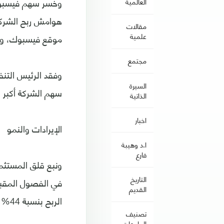
وخسر سهم فيسبوك ا
العالمية
هوامش ربح الشركة
مقالات
علمية
موقع فيسبوك، وان
مجتمع
السيرة
سهم الشركة أكبر خ
الذاتية
اخبار
الإيرادات والنمو
ا.د وهيبة
فارع
ونبع قلق المستثم
التاريخ
في الفصول المقبلة
القديم
الربح بنسبة 44% في الربع الثاني من العام.
تصنيف
الجامعات