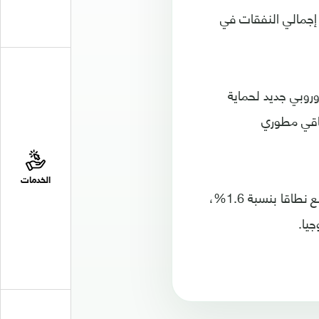
بلين، كما زاد إجمالي النفقات في
وروبي جديد لحماية
باقي مطوري
الخدمات
وأدى الهبوط الحاد لسهم فيسبوك إلى انخفاض مؤشر "ستاندرد أند بورز 500" الأوسع نطاقا بنسبة 1.6%،
يا.