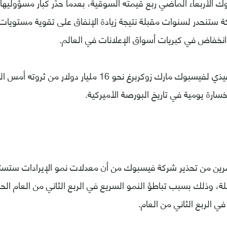
لأربعاء الماضي ربع قيمته السوقية، بعدما حذّر كبار مسؤوليها 
 ستنحدر لسنوات مقبلة نتيجة زيادة الإنفاق على تقوية مستويا
خفاض في كبريات أسواق الإعلانات في العالم.
وفقد الرئيس التنفيذي لفيسبوك مارك زوكربرغ نحو 16 مليار د
سارة يومية في تاريخ البورصة الأميركية.
رين من تحذير شركة فيسبوك من أن معدلات نمو الإيرادات ستستمر
، وذلك بسبب تباطؤ النمو السريع في الربع الثاني من العام الح