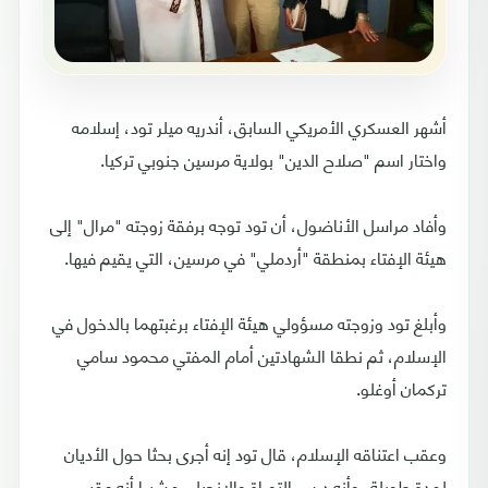
أشهر العسكري الأمريكي السابق، أندريه ميلر تود، إسلامه
واختار اسم "صلاح الدين" بولاية مرسين جنوبي تركيا.
وأفاد مراسل الأناضول، أن تود توجه برفقة زوجته "مرال" إلى
هيئة الإفتاء بمنطقة "أردملي" في مرسين، التي يقيم فيها.
وأبلغ تود وزوجته مسؤولي هيئة الإفتاء برغبتهما بالدخول في
الإسلام، ثم نطقا الشهادتين أمام المفتي محمود سامي
تركمان أوغلو.
وعقب اعتناقه الإسلام، قال تود إنه أجرى بحثا حول الأديان
لمدة طويلة، وأنه درس التوراة والإنجيل، مشيرا أنه عقب