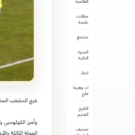
العالمية
مقالات
علمية
مجتمع
السيرة
الذاتية
اخبار
ا.د وهيبة
فارع
خرج المنتخب السن
التاريخ
القديم
وأحرز الكولومبي ي
تصنيف
الجولة الثالثة وال
الجامعات