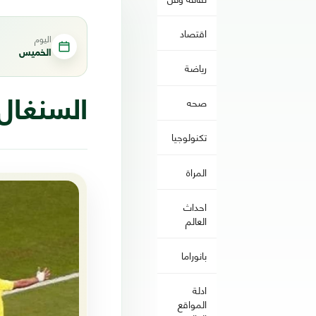
اقتصاد
اليوم
الخميس
رياضة
صحه
السنغال 
تكنولوجيا
المراة
احداث
العالم
بانوراما
ادلة
المواقع