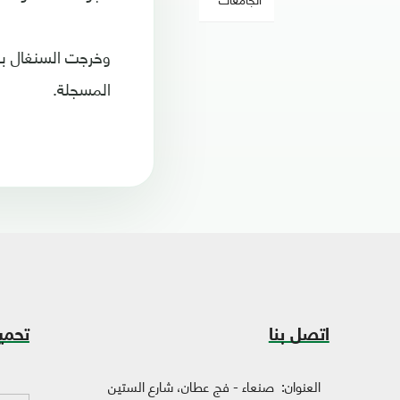
وخرجت السنغال بفا
المسجلة.
اتصل بنا
تحمي
العنوان:
صنعاء - فج عطان، شارع الستين