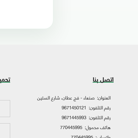
اتصل بنا
تحمي
العنوان:
صنعاء - فج عطان، شارع الستين
رقم التلفون:
9671450121
رقم التلفون:
9671445993
هاتف محمول:
770445995
واتساب:
770445995