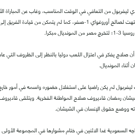
ي ليفربول من التعافي في الوقت المناسب، وغاب عن المباراة الأ
بالمونديال، التي انتهت لصالح أوروغواي 1-صفر، كما لم يتمكن من قيادة
لمونديال مبكرا.
ن صلاح يفكر في اعتزال اللعب دوليا بالنظر إلى الظروف التي ع
أثناء المونديال.
يفربول لم يكن راضيا على استغلال حضوره واسمه في أمور خارج 
يشان رمضان قاديروف صلاح المواطنة الفخرية. ويتلقى قاديروف 
ته ووضع حقوق الإنسان في الشيشان.
ه السعودية غدا الاثنين في ختام مشوارها في المجموعة الأولى ل