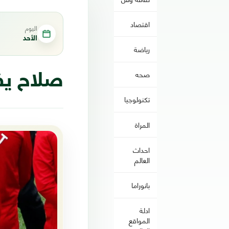
اقتصاد
اليوم
الأحد
رياضة
صحه
صلاح يفك
تكنولوجيا
المراة
احداث
العالم
بانوراما
ادلة
المواقع