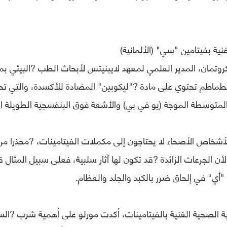
نية بفيتامين "سي" (الألمانية)
كروتمان، المدير العلمي لمعهد لايبنيتس لأبحاث الطب ?البيئي 
 الطماطم تحتوي على مادة ?"ليكوبين" المضادة للأكسدة، والتي ت
لمتوسطة الموجة (يو في بي) والأشعة فوق البنفسجية الطويلة ال
لأشخاص الأصحاء لا يحتاجون إلى مكملات الفيتامينات، ?محذرا م
أن الجرعات الزائدة ?قد تكون لها آثار سلبية، فعلى سبيل المثال
 "أي" في إلحاق ضرر بالكبد والجلد والعظام.
ة الصحية الغنية بالفيتامينات، أكدت مورلو على أهمية شرب ?الس