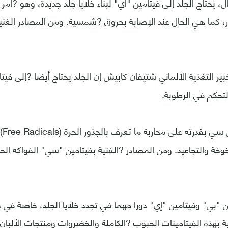
 يحتاج الجلد إلى فيتامين "أي" لبناء خلايا جلد جديدة، وهو ?أمر
 كما هي الحال عند الإصابة بحروق ?شمسية. ومن المصادر الغنية 
بير التغذية الألماني شتيفان كابيش إن الجلد يحتاج أيضا ?إلى في
لتحكم في الرطوبة.
كما 
وخة والتجاعيد. ومن المصادر ?الغنية بفيتامين "سي" الفواكه ال
 "بي" وفيتامين "إي" دورا مهما في تجدد خلايا الجلد، خاصة في ح
ة بهذه الفيتامينات الحبوب ?الكاملة والخضروات ومنتجات الألبان.