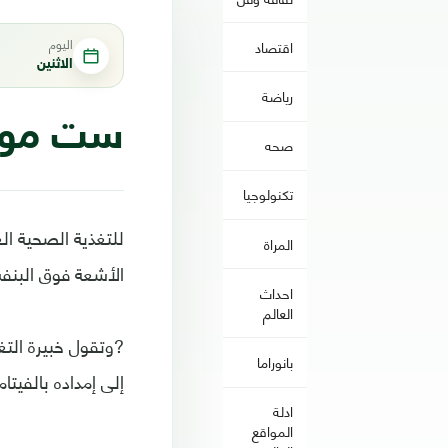
اليوم
اقتصاد
الاثنين
رياضة
ست موا
صحه
تكنولوجيا
للتغذية الصحية الغ
المراة
الأشعة فوق البنف
احداث
العالم
?وتقول خبيرة التغ
بانوراما
إلى إمداده بالفيت
ادلة
المواقع