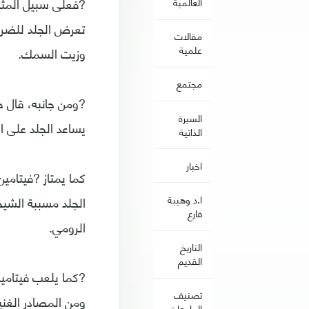
?فعلى سبيل المثال،
العالمية
تعرض الجلد للضرر،
مقالات
علمية
وزيت السمك.
مجتمع
?ومن جانبه، قال خ
السيرة
يساعد الجلد على ا
الذاتية
اخبار
الجلد مسببة الشيخ
ا.د وهيبة
فارع
الرومي.
التاريخ
القديم
?كما يلعب فيتامين
تصنيف
ومن المصادر الغني
الجامعات