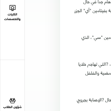
 هام جدا في حال
بفيتامين "أي" الجزر
الكليات
والتخصصات
تامين "سي"، الذي
يمتاز ?فيتامين سي بقدرته على محاربة ما تعرف بالجذور الحرة (Free Radicals)، ?التي تهاجم خلايا
حمضية والفلفل
ال ?الإصابة بجروح.
شؤون الطلاب