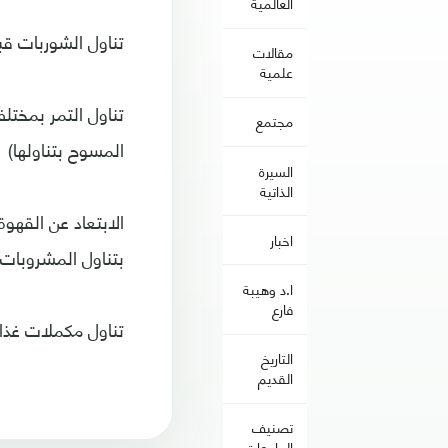
العالمية
تناول الشوربات قب
مقالات
علمية
تناول التمر بمختل
مجتمع
المسوح بتناولها)
السيرة
الذاتية
الابتعاد عن القه
اخبار
بتناول المشروبات ا
ا.د وهيبة
فارع
تناول مكملات غذائ
التاريخ
القديم
تصنيف
الجامعات