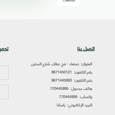
اتصل بنا
تحمي
العنوان:
صنعاء - فج عطان، شارع الستين
رقم التلفون:
9671450121
رقم التلفون:
9671445993
هاتف محمول:
770445995
واتساب:
770445995
البريد الإلكتروني:
راسلنا