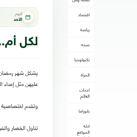
اليوم
اقتصاد
الأحد
رياضة
لكل أم.
صحه
تكنولوجيا
يشكل شهر رمضان ضغ
المراة
عليهن مثل إعداد ال
احداث
العالم
وتقدم اختصاصية ا
بانوراما
ادلة
تناول الخضار والف
المواقع