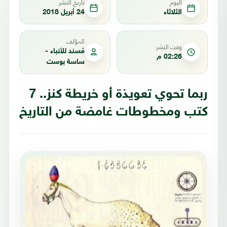
اليوم
تاريخ النشر
الثلاثاء
24 أبريل 2018
المؤلف
وقت النشر
مُسند للأنباء -
02:26 م
ساسة بوست
ربما تحوي تعويذة أو خريطة كنز.. 7
كتب ومخطوطات غامضة من التاريخ