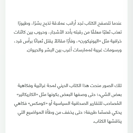
عندما تتصفح الكتاب تجد أرانب عملاقة تذبح بشرًا، وطيورًا
تعذب ثعلبًا معلقًا من رقبته بأحد الأشجار، وحروب بين كائنات
خرافية مثل «اليونيكورن»، وفأرًا مقاتلًا يقتل ثعبانًا برأس قرد،
ورسومات غريبة لممارسات أغرب بين البشر والحيوان.
تلك الصور منحت هذا الكتاب الديني لمحة غرائبية وفكاهية
بعض الشيء؛ حتى وصفها البعض بكونها مثل «الكاريكاتير»
المُصاحب للتقارير الصحافية السياسية أو «كومكس» فكاهي
يحكي قصصًا طريفة؛ حتى يخفف من وطأة المواضيع التي
يناقشها الكتاب.