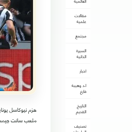
العالمية
مقالات
علمية
مجتمع
السيرة
الذاتية
اخبار
ا.د وهيبة
فارع
التاريخ
القديم
ملعب سانت جيمس
تصنيف
الجامعات