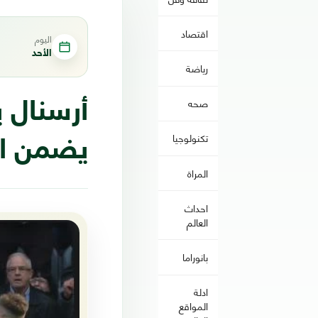
اقتصاد
اليوم
الأحد
رياضة
صحه
أرسنال ي
تكنولوجيا
يضمن اس
المراة
احداث
العالم
بانوراما
ادلة
المواقع