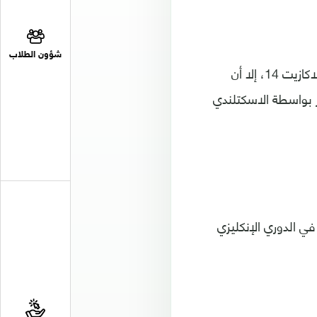
شؤون الطلاب
وعلى الرغم من تقدم فريق المدرب الفرنسي أرسن فينغر عن طريق مواطنه الكسندر لاكازيت 14، إلا أن
دف التقدم والانتصار بواسطة الاسكتلندي
4 في المركز 10، ليضمن استمراره في الدوري الإنكليزي