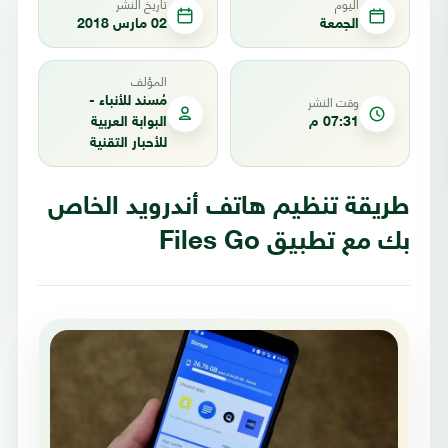
اليوم
تاريخ النشر
الجمعة
02 مارس 2018
المؤلف
وقت النشر
مُسند للأنباء -
07:31 م
البوابة العربية
للأحبار التقنية
طريقة تنظيم هاتف أندرويد الخاص
بك مع تطبيق Files Go