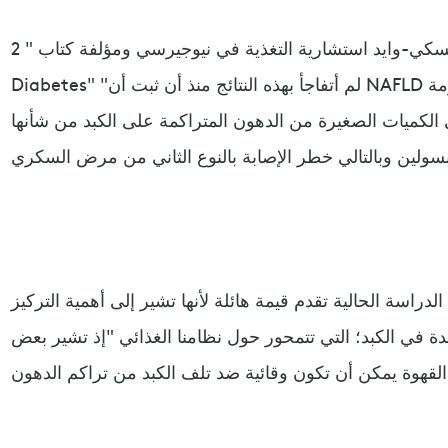
من جانبها، تقول إيرين بالينسكي-وايد استشارية التغذية في نيوجيرسي ومؤلفة كتاب " 2 Day
Diabetes" "لم أتفاجأ بهذه النتائج منذ أن ثبت أن NAFLD هو عامل رئيسي في مقاومة
 الكميات الصغيرة من الدهون المتراكمة على الكبد من شأنها
لدراسة الحالية تقدم قيمة هائلة لأنها تشير إلى أهمية التركيز
ئدة في الكبد؛ التي تتمحور حول نظامنا الغذائي "إذ تشير بعض