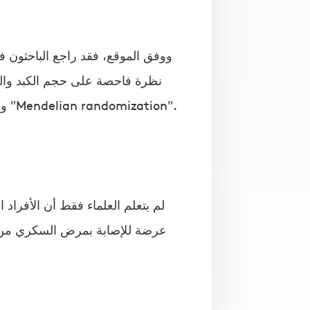
نظرة فاحصة على حجم الكبد وال
وظيفة الجينات من أجل فحص السبب والنتيجة المعروف باسم "Mendelian randomization".
لم يتعلم العلماء فقط أن الأفراد ا