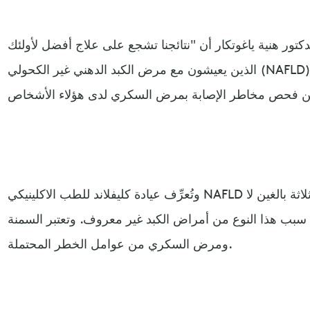
تور هنية ياغوتكار أن "نتائجنا تشجع على علاج أفضل لأولئك
الذين يعيشون مع مرض الكبد الدهني غير الكحولي (NAFLD)، وتقدم دليلاً على الفوائد المتعددة
وتُعرِّف عيادة كليفلاند للطب الاكلينيكي NAFLD بأنها حالة تحدث في واحد من كل ثلاثة بالغين لا
سبب هذا النوع من أمراض الكبد غير معروف. وتعتبر السمنة
ومرض السكري من عوامل الخطر المحتملة.