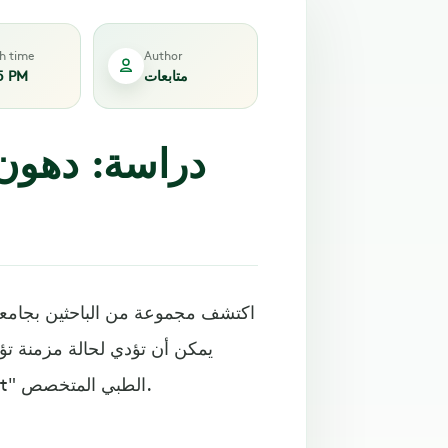
sh time
Author
متابعات
5 PM
دراسة: دهون ا
اكتشف مجموعة من الباحثين بجامعة 
يمكن أن تؤدي لحالة مزمنة تؤث
السكر في الدم، وذلك حسبما نشر موقع "eat this not that" الطبي المتخصص.