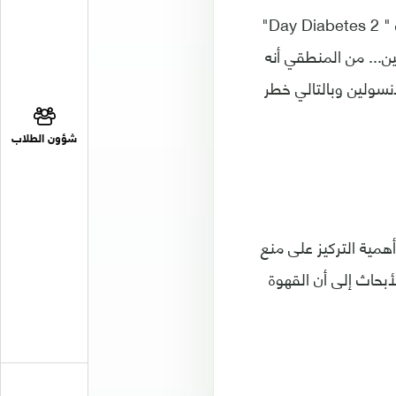
من جانبها، تقول إيرين بالينسكي-وايد استشارية التغذية في نيوجيرسي ومؤلفة كتاب " 2 Day Diabetes"
مقاومة الأنسولين... من المنطقي أنه
نسولين وبالتالي خطر
شؤون الطلاب
أهمية التركيز على منع
أبحاث إلى أن القهوة