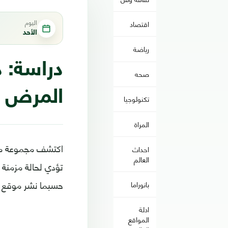
اليوم
اقتصاد
الأحد
رياضة
دراسة: د
صحه
المرض
تكنولوجيا
المراة
اكتشف مجموعة من ا
احداث
العالم
تؤدي لحالة مزمنة 
حسبما نشر موقع "eat this not that" الطبي المتخ
بانوراما
ادلة
المواقع