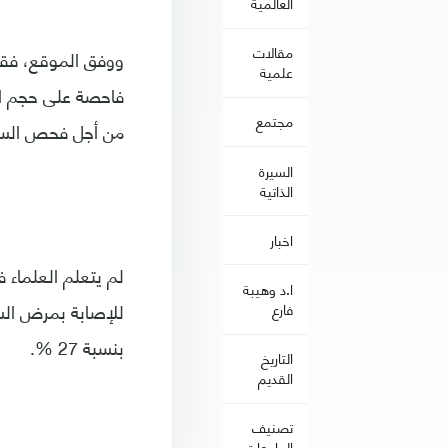
العالمية
مقالات
علمية
فاحصة على حجم ال
مجتمع
من أجل فحص السبب والنتيجة
السيرة
الذاتية
اخبار
لم يتعلم العلماء ف
ا.د وهيبة
فارع
بنسبة 27 %.
التاريخ
القديم
تصنيف
الجامعات