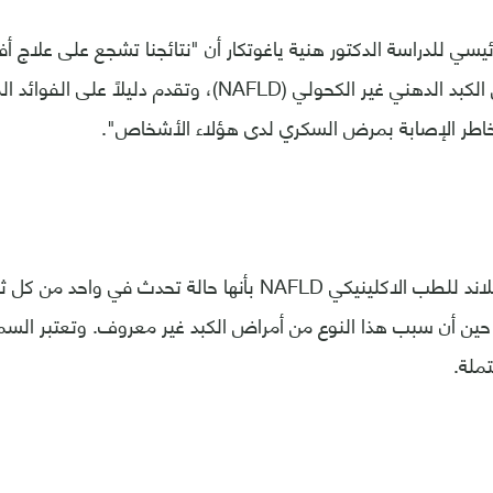
سي للدراسة الدكتور هنية ياغوتكار أن "نتائجنا تشجع على علاج أ
يعيشون مع مرض الكبد الدهني غير الكحولي (NAFLD)، وتقدم د
ر الإصابة بمرض السكري لدى هؤلاء الأشخاص".
وتُعرِّف عيادة كليفلاند للطب الاكلينيكي NAFLD بأنها حالة تحد
 حين أن سبب هذا النوع من أمراض الكبد غير معروف. وتعتبر ال
ملة.