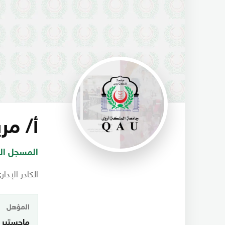
أ/ مر
المسجل ال
الكادر الإدار
المؤهل
ماجستير