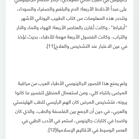
على مبدأ الأخلاط الأربعة: الدم والبلغم والصفراء والسوداء،
وتتحدر هذه المعلومات من كتاب الطبيب اليوناني الأشهر
"أبقراط"، وكانت تُقارن بالعناصر الأربعة: الهواء والماء والنار
والتراب، وكانت الفصول الأربعة مهمة للأطباء، بحيث تؤخذ
في عين الاعتبار عند التشخيص والعلاج[11].
ولم يمنع هذا التصور الجالينوسي الأطباء العرب من مراقبة
المرضى بانتباه كلي، ومن استعمال المنطق لتفسير ما كانوا
يرونه، فتشخيص المرض كان الهم الرئيسي للطب الهلينستي
والعربي، في حين أن الجمع بين الفلسفة والطب، والذي كان
واضحا في كتابات جالينوس، استمر في الأدب الطبي في
العصر الوسيط في الأقاليم الإسلامية[12].