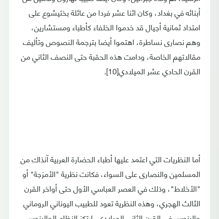
أبنائه في بغداد، وكان اثنا عشر فردا من عائلة بختيشوع على
امتداد ثمانية أجيال قد خدموا الخلفاء كأطباء ومستشارين،
وهم نصارى نساطرة، اهتموا أيضا بترجمة النصوص وتأليف
مقالاتهم الخاصة، ودامت هذه الحقبة حتى النصف الثاني من
القرن الحادي عشر الميلادي[10].
أما النظريات التي اعتمد عليها أطباء الحضارة العربية آنذاك من
المسلمين والنصارى على السواء، فكانت نظرية "الأمزجة" أو
"الأخلاط"، وذلك في العصر العباسي الأول حتى أواخر القرن
الثالث الهجري، وهذه النظرية تعود للطبيب اليوناني الروماني
جالينوس في القرن الثاني الميلادي، ارتكز النظام الجالينوسي