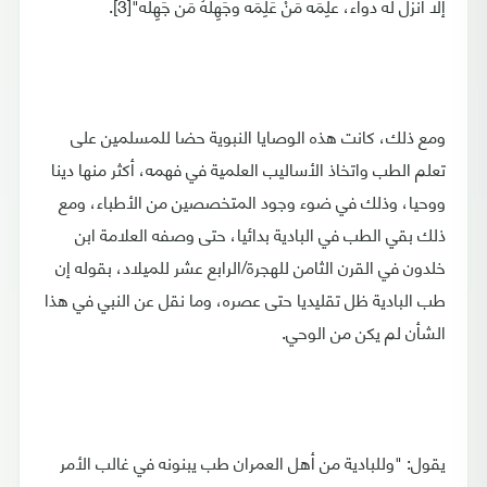
إلا أنزل له دواء، علِمَه مَنْ عَلِمَه وجَهِلَهُ مَن جَهِلَه"[3].
ومع ذلك، كانت هذه الوصايا النبوية حضا للمسلمين على
تعلم الطب واتخاذ الأساليب العلمية في فهمه، أكثر منها دينا
ووحيا، وذلك في ضوء وجود المتخصصين من الأطباء، ومع
ذلك بقي الطب في البادية بدائيا، حتى وصفه العلامة ابن
خلدون في القرن الثامن للهجرة/الرابع عشر للميلاد، بقوله إن
طب البادية ظل تقليديا حتى عصره، وما نقل عن النبي في هذا
الشأن لم يكن من الوحي.
يقول: "وللبادية من أهل العمران طب يبنونه في غالب الأمر