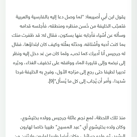
يقول ابن أبي أصيبعة: "لما وصل دعا إليه بالفارسية والعربية
فتعجّب الخليفة من حُسن منظره ومنطقه، فأجلسه قدامه
وسأله عن أشياء فأجابه عنها بسكون، فقال له: قد ظفرت منك
بما كنت أحبه وأشتاقه. وحدّثه بعلّته وكيف كان ابتداؤها، فقال
له جرجيس أنا أدبرك كما تحب. ولما كان من غد دخل إليه ونظر
إلى نبضه وإلى قارورة الماء ووافقه على تخفيف الغذاء، ودبّره
تدبيرا لطيفا حتى رجع إلى مزاجه الأول، وفرح به الخليفة فرحا
شديدا، وأمر أن يُجاب إلى كل ما يُسأل"[9].
منذ تلك اللحظة، لمع نجم عائلة جرجيس وولده بختيشوع،
وكان ولده بختيشوع أي "عبد المسيح" طبيبا خاصا لهارون
الرشيد، ثم ولده جبرائيل، وكان أيضا طبيبا لهارون ولاثنين من