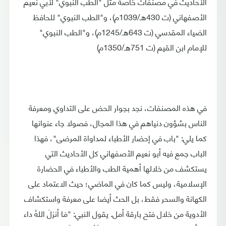
الأحاديث في مصنفات خاصة مثل "الطب النبوي" لأبي نعيم
الأصفهاني (ت 430هـ/1039م)، و"الطب النبوي" للحافظ
الضياء المقدسي (ت 643هـ/1245م)، و"الطب النبوي"
للإمام ابن القيم (ت 751هـ/1350م)
في هذه المصنفات، نجد بجوار الحض على التداوي ومعرفة
الناس بشؤون دنياهم في هذا المجال، فصولا جاء عنوانها
كما يلي: "باب في إحضار الأطباء لمداواة المرضى"، فهذا
الباب جمع فيه أبو نعيم الأصفهاني كل الأحاديث التي
يستكشف من خلالها أهمية الطب والأطباء في الحضارة
الإسلامية، وليس كما كان في الماضي؛ حيث الاعتماد على
الكهانة والسحر فقط، بل الحث أيضا على معرفة واستكشاف
الأدوية من خلال فتح بارقة أمل. يقول النبي: "مَا أنزلَ اللهُ داء