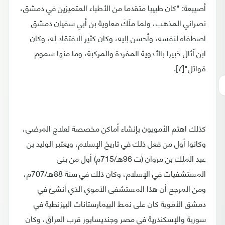
أصيبعة: "كان طبيبا متقدما من الأطباء المتميزين في دمشق،
نصراني المذهب، ولما ملَكَ معاوية بن أبي سفيان دمشق
اصطفاه لنفسه، وأحسن إليه، وكان كثير الافتقاد له، وكان
ابن آثال خبيرا بالأدوية المفردة والمركبة، وما منها سموم
قواتل"[7].
كذلك اهتم الأمويون بإنشاء أماكن مخصصة لعلاج المرضى،
وكانوا أول من فعل ذلك في تاريخ الإسلام، ويعتبر الوليد بن
عبد الملك بن مروان (ت 96هـ/715م) أول من بنى
المستشفيات في الإسلام، وكان ذلك في سنة 88هـ/707م،
ومن المرجح أن هذا المستشفى الأموي الذي أنشئ في
دمشق الأموية كان على نمط البيمارستانات البيزنطية في
سورية والإسكندرية في مصر وجنديسابور قرب العراق، وكان