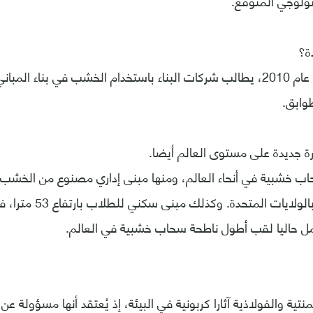
نولوجي المتوقع.
ة؟
أقرت اليابان قانونا عام 2010، يطالب شركات البناء باستخدام الخشب في بناء 
طوابق.
ة جديدة على مستوى العالم أيضا.
مدينة مينابوليس بالولايات ال
مل حاليا لقب أطول ناطحة سحاب خشبية في العالم.
نتية والفولاذية آثارا كربونية في البيئة، إذ يُعتقد أنها مسؤولة عن