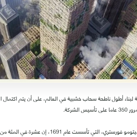
س الشركة.
وقالت شركة سوميتومو فورستري، التي تأسست عام 1691، 