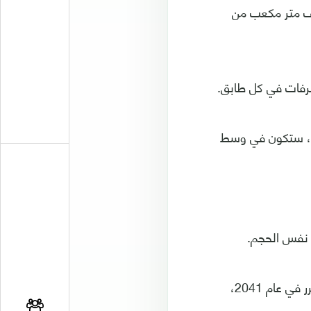
350 مترا ويضم 70 طابقا، ستكون من الفولاذ، بالإضافة إلى 180 ألف متر مكعب من
شرفات في كل طابق.
ات، ستكون في وسط
لكن شركة سوميتومو تقول إنها تتوقع انخفاض تلك التكلفة، قبل اكتمال البناء المقرر في عام 2041،