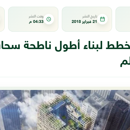
تاريخ النشر
وقت النشر
21 فبراير 2018
04:33 م
 تخطط لبناء أطول ناطحة سح
م