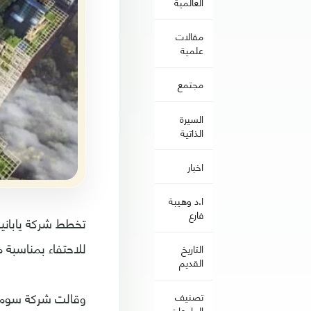
العالمية
مقالات
علمية
مجتمع
السيرة
الذاتية
اخبار
ا.د وهيبة
فارع
للاحتفاء بمناسبة مرور 350 عاما على تأسي
التاريخ
القديم
تصنيف
الجامعات