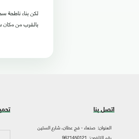
لكن بناء ناطحة س
بالقرب من مكان س
اتصل بنا
تحمي
العنوان:
صنعاء - فج عطان، شارع الستين
رقم التلفون:
9671450121