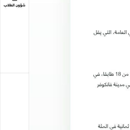
شؤون الطلاب
المباني العامة، التي يقل
وتوجد ناطحات سحاب خشبية في أنحاء العالم، ومنها مبنى إداري مصنوع من الخشب من 18 طابقا، في
متحدة. وكذلك مبنى سكني للطلاب بارتفاع 53 مترا، في مدينة فانكوفر
 ثمانية في المئة