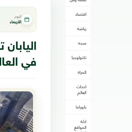
اقتصاد
اليوم
الأربعاء
رياضة
صحه
اليابان
تكنولوجيا
في العال
المراة
احداث
العالم
بانوراما
ادلة
المواقع