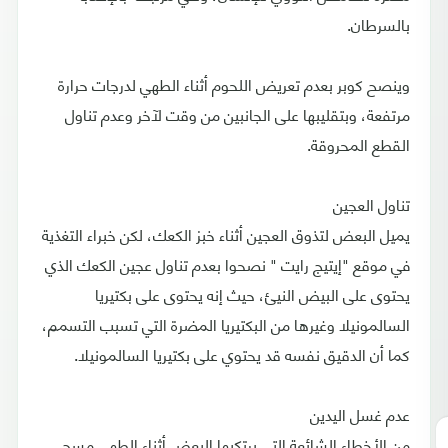
بالسرطان.
وينصح كوبر بعدم تعريض اللحوم أثناء الطهي لدرجات حرارة
مرتفعة، وبتقليبها على الجانبين من وقت لآخر وعدم تناول
القطع المحروقة.
تناول العجين
يميل البعض لتذوق العجين أثناء خبز الكعك، لكن خبراء التغذية
في موقع "إيتيج رايت " نصحوا بعدم تناول عجين الكعك الذي
يحتوى على البيض النيئ، حيث إنه يحتوى على بكتيريا
السالمونيلا وغيرها من البكتيريا المضرة التي تسبب التسمم،
كما أن الدقيق نفسه قد يحتوي على بكتيريا السالمونيلا.
عدم غسل اليدين
من الأخطاء الشائعة التي يرتكبها البعض أثناء الطهي مسح