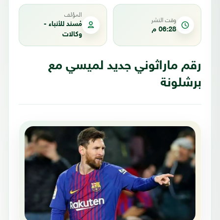
المؤلف
وقت النشر
مُسند للأنباء -
06:28 م
وكالات
رقم ماراثوني جديد لميسي مع
برشلونة