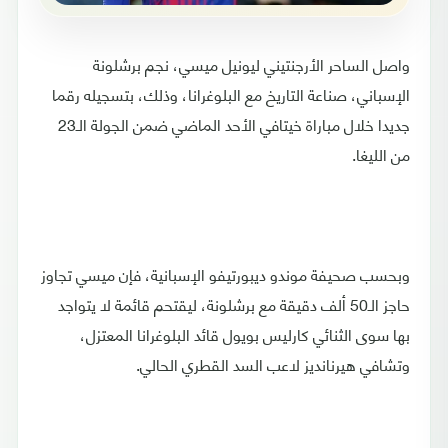
واصل الساحر الأرجنتيني ليونيل ميسي، نجم برشلونة
الإسباني، صناعة التاريخ مع البلوغرانا، وذلك، بتسجيله رقما
جديدا خلال مباراة خيتافي الأحد الماضي ضمن الجولة الـ23
من الليغا.
وبحسب صحيفة موندو ديبورتيفو الإسبانية، فإن ميسي تجاوز
حاجز الـ50 ألف دقيقة مع برشلونة، ليقتحم قائمة لا يتواجد
بها سوى الثنائي كارليس بويول قائد البلوغرانا المعتزل،
وتشافي هيرنانديز لاعب السد القطري الحالي.