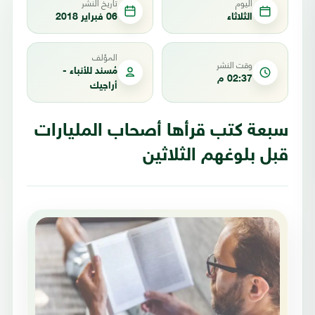
اليوم
تاريخ النشر
الثلاثاء
06 فبراير 2018
المؤلف
وقت النشر
مُسند للأنباء -
02:37 م
أراجيك
سبعة كتب قرأها أصحاب المليارات
قبل بلوغهم الثلاثين