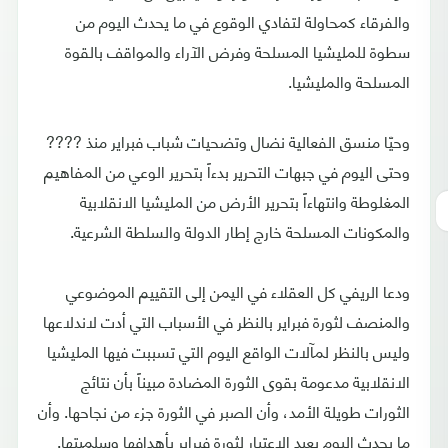
والفرقاء كمحاولة لتفادي الوقوع في ما يحدث اليوم من
سطوة للمليشيا المسلحة وفرض الآراء والمواقف بالقوة
المسلحة والمليشيا.
وحيّا منسق الفعالية نضال وتضحيات شباب فبراير منذ ????
وحتى اليوم في جبهات التحرير بدءاً بتحرير الوعي من المفاهيم
المغلوطة وانتهاءاً بتحرير الأرض من المليشيا الانقلابية
والمكونات المسلحة خارج إطار الدولة والسلطة الشرعية.
ودعا الريفي كل العقلاء في اليمن إلى التقييم الموضوعي
والمنصف لثورة فبراير بالنظر في الأسباب التي أدت لاندلاعها
وليس بالنظر لمآلات الواقع اليوم التي تسببت فيها المليشيا
الانقلابية مدعومة بقوى الثورة المضادة مبيناً بأن نتائج
الثورات طويلة الأمد، وأن الصبر في الثورة جزء من نجاحها. وأن
ما يحدث اليوم يعيد الاعتبار لثورة فبراير بأهدافها وسلميتها.