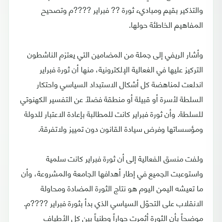
والتذكير بقيم ومباديء ثورة ?? فبراير ????م وتصحيح
المفاهيم الخاطئة حولها.
وأشار الريفي إلى جملة من المضامين التي يعتزم الناشطون
التركيز عليها في الغعالية الإلكترونية، منها أن ثورة فبراير
اندلعت لمناهضة كل أشكال الاستبداد السياسي واحتكار
السلطة لأسرة أو قبيلة أو منطقة فضلاً عن التفسير الكهنوتي
للسلطة. وأن ثورة فبراير كانت للمطالبة بإعادة الاعتبار للدولة
ومؤسساتها وفرض سيادة القانون دون تمييز ولاتفرقة.
ولفت منسق الفعالية إلى أن ثورة فبراير كانت سلمية
واستوعبت الجميع في إطار أهدافها الجامعة والمشروعة، وأن
ما تعيشه اليمن اليوم هو نتاج الثورة المضادة ومحاولة
الانقلاب على التحوّل السياسي الذي بدأ بثورة فبراير ????م.
موضحاً بأن الثورة أثمرت حواراً وطنياً بين كل الأطياف