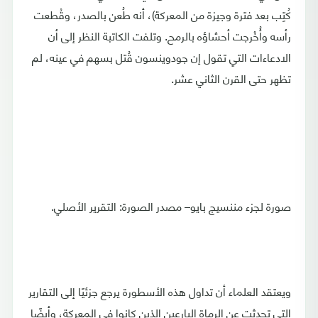
كُتِب بعد فترة وجيزة من المعركة)، أنه طُعن بالصدر، وقُطعت
رأسه وأُخْرجت أحشاؤه بالرمح. وتلفت الكاتبة النظر إلى أن
الادعاءات التي تقول إن جودوينسون قُتل بسهم في عينه، لم
تظهر حتى القرن الثاني عشر.
صورة لجزء مننسيج بايو– مصدر الصورة: التقرير الأصلي.
ويعتقد العلماء أن تداول هذه الأسطورة يرجع جزئيًا إلى التقارير
التي تحدثت عن الرماة البارعين الذين كانوا في المعركة، وأيضًا