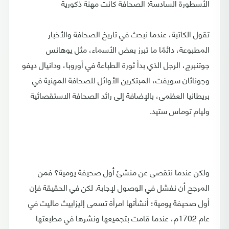
الأسطورة السادسة: الصحافة كانت مهنة ذكورية
تقول الكاتبة، عندما نبحث في تاريخ الصحافة والأخبار
المطبوعة، دائمًا ما تبرز بعض الأسماء، مثل يوهانس
جوتنبرج، الرجل الذي بدأ ثورة الطباعة في أوروبا، ودانيال ديفو
وجوناثان سويفت، المبتكرين الأوائل للصحافة المهنية في
بريطانيا العظمى، بالإضافة إلى رائد الصحافة الاستقصائية
وليام توماس ستيد.
ولكن عندما نتقصى عن منشئ أول صحيفة يومية؟ فمن
المرجح أن نفشل في الوصول لإجابة. لكن في الحقيقة فإن
أول صحيفة يومية؛ أنشأتها امرأة تسمى إليزابيث ماليت في
عام 1702م، عندما قامت بتجميعها ونشرها في مطبعتها