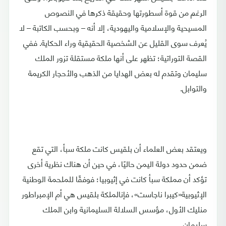
الرغم من قوة أسطورتها وحقيقة ذكرها في النصوص
المسيحية والإسلامية واليهودية، إلا أنه – وبحسب الكاتبة – لا
يُعرف سوى القليل عن الشخصية الحقيقية وراء الحكاية. ففي
القصة التوراتية؛ تظهر على أنها ملكة مستقلة تزور الملك
سليمان وتقدم له بعض الهدايا من الذهب والأحجار الكريمة
والتوابل.
ويعتقد بعض العلماء أن بلقيس كانت ملكة سبأ، التي تقع
ضمن حدود دولة اليمن حاليًا، في حين أن هناك نظرية أخرى
تؤكد أن مملكة سبأ كانت في إثيوبيا؛ فوفقًا للملحمة الوطنية
الإثيوبية«كيبرا ناجاست»، فإنالملكة بلقيس هي أم الإمبراطور
منليك الأول، مؤسس السلالة السليمانية وابن الملك
سليمان.