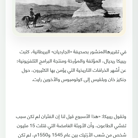
في تقريرهاالمنشور بصحيفة «الجارديان» البريطانية، كتبت
ريبيكا ريديال، المؤلفة والمؤرخة ومنتجة البرامج التلفزيونية؛
عن أشهر الخرافات التاريخية التي يؤمن بها الكثيرون، حول
جنكيز خان وبلقيس إلى كولومبوس والأخوين رايت.
وتقول ريبيكا: «هذا الأسبوع قيل لنا إن الفئران لم تكن سبب
تفشي الطاعون، وأن الأوبئة الغامضة التي قتلت 15 مليون
شخص من شعب الأزتيك بين عام 1545 و1550م، لم تكن