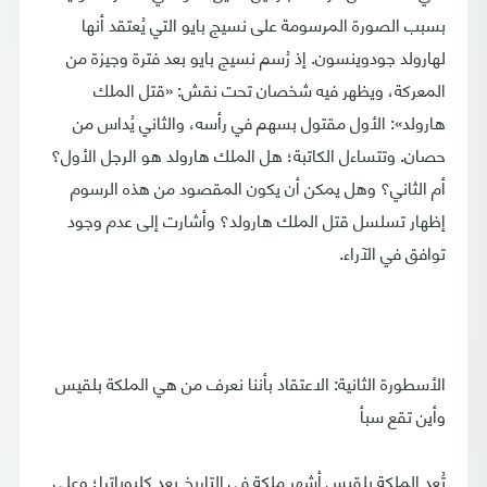
بسبب الصورة المرسومة على نسيج بايو التي يُعتقد أنها
لهارولد جودوينسون. إذ رُسم نسيج بايو بعد فترة وجيزة من
المعركة، ويظهر فيه شخصان تحت نقش: «قتل الملك
هارولد»: الأول مقتول بسهم في رأسه، والثاني يُداس من
حصان. وتتساءل الكاتبة؛ هل الملك هارولد هو الرجل الأول؟
أم الثاني؟ وهل يمكن أن يكون المقصود من هذه الرسوم
إظهار تسلسل قتل الملك هارولد؟ وأشارت إلى عدم وجود
توافق في الآراء.
الأسطورة الثانية: الاعتقاد بأننا نعرف من هي الملكة بلقيس
وأين تقع سبأ
تُعد الملكة بلقيس أشهر ملكة في التاريخ بعد كليوباترا؛ وعلى