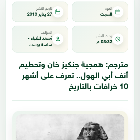
اليوم
تاريخ النشر
السبت
27 يناير 2018
المؤلف
وقت النشر
مُسند للأنباء -
03:32 م
ساسة بوست
مترجم: همجية جنكيز خان وتحطيم
أنف أبي الهول.. تعرف على أشهر
10 خرافات بالتاريخ