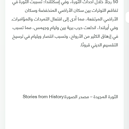
50 رجلًا خلال أحداث الثورة، وفي إسكتلندا؛ تسببت الثورة في
تفاقم التوترات بين سكان الأراضي المنخفضة وسكان
الأراضي المرتفعة، مما أدى إلى افتعال التمردات والمؤامرات.
وفي أيرلندا، اندلعت حرب برية بين وليام وجيمس، مما تسبب
في إزهاق الكثير من الأرواح، وتسبب انتصار ويليام في ترسيخ
التقسيم الديني قرونًا.
الثورة المجيدة – مصدر الصورة:Stories from History