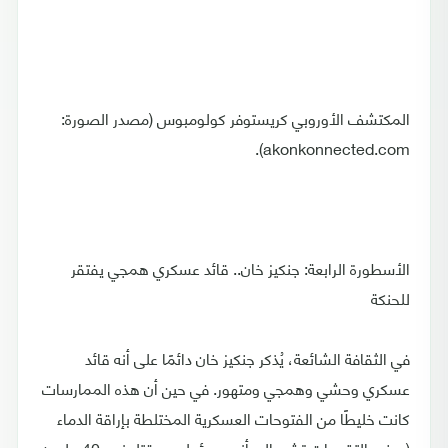
المكتشف الأوروبي كريستوفر كولومبوس (مصدر الصورة:
akonkonnected.com).
الأسطورة الرابعة: جنكيز خان.. قائد عسكري همجي يفتقر
للحنكة
في الثقافة الشائعة، يُذكر جنكيز خان دائمًا على أنه قائد
عسكري وحشي وهمجي ومتهور. في حين أن هذه الممارسات
كانت خليطًا من الفتوحات العسكرية المختلطة بإراقة الدماء
(بعض التقديرات تشير إلى أنه مسؤول عن قتل نحو 40 مليون