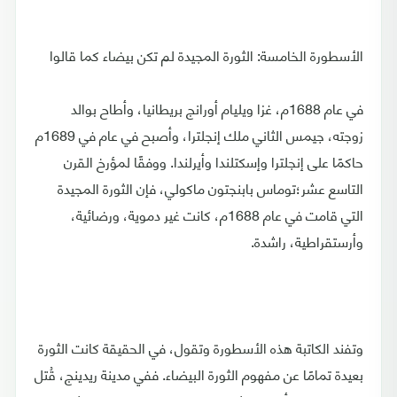
الأسطورة الخامسة: الثورة المجيدة لم تكن بيضاء كما قالوا
في عام 1688م، غزا ويليام أورانج بريطانيا، وأطاح بوالد
زوجته، جيمس الثاني ملك إنجلترا، وأصبح في عام في 1689م
حاكمًا على إنجلترا وإسكتلندا وأيرلندا. ووفقًا لمؤرخ القرن
التاسع عشر؛توماس بابنجتون ماكولي، فإن الثورة المجيدة
التي قامت في عام 1688م، كانت غير دموية، ورضائية،
وأرستقراطية، راشدة.
وتفند الكاتبة هذه الأسطورة وتقول، في الحقيقة كانت الثورة
بعيدة تمامًا عن مفهوم الثورة البيضاء. ففي مدينة ريدينج، قُتل